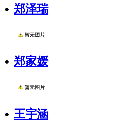
郑泽瑞
郑家媛
王宇涵