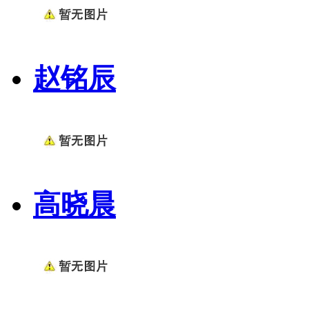
赵铭辰
高晓晨