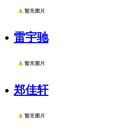
雷宇驰
郑佳轩